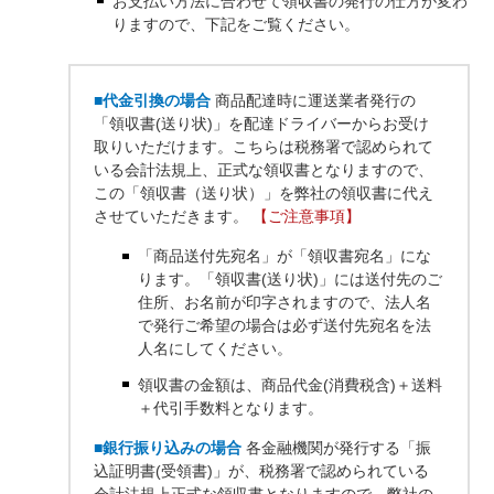
お支払い方法に合わせて領収書の発行の仕方が変わ
りますので、下記をご覧ください。
■代金引換の場合
商品配達時に運送業者発行の
「領収書(送り状)」を配達ドライバーからお受け
取りいただけます。こちらは税務署で認められて
いる会計法規上、正式な領収書となりますので、
この「領収書（送り状）」を弊社の領収書に代え
させていただきます。
【ご注意事項】
「商品送付先宛名」が「領収書宛名」にな
ります。「領収書(送り状)」には送付先のご
住所、お名前が印字されますので、法人名
で発行ご希望の場合は必ず送付先宛名を法
人名にしてください。
領収書の金額は、商品代金(消費税含)＋送料
＋代引手数料となります。
■銀行振り込みの場合
各金融機関が発行する「振
込証明書(受領書)」が、税務署で認められている
会計法規上正式な領収書となりますので、弊社の